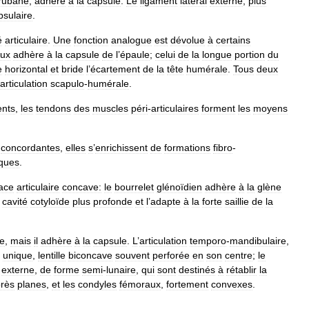
rubané
,
adhère
à
la
capsule
.
Le
ligament
latéral
externe
,
plus
psulaire
.
é
articulaire
.
Une
fonction
analogue
est
dévolue
à
certains
eux
adhère
à
la
capsule
de
l
’
épaule
;
celui
de
la
longue
portion
du
e
horizontal
et
bride
l
’
écartement
de
la
tête
humérale
.
Tous
deux
articulation
scapulo
-
humérale
.
ents
,
les
tendons
des
muscles
péri
-
articulaires
forment
les
moyens
concordantes
,
elles
s
’
enrichissent
de
formations
fibro
-
ques
.
ace
articulaire
concave:
le
bourrelet
glénoïdien
adhère
à
la
glène
cavité
cotyloïde
plus
profonde
et
l
’
adapte
à
la
forte
saillie
de
la
re
,
mais
il
adhère
à
la
capsule
.
L
’
articulation
temporo
-
mandibulaire
,
unique
,
lentille
biconcave
souvent
perforée
en
son
centre
;
le
externe
,
de
forme
semi
-
lunaire
,
qui
sont
destinés
à
rétablir
la
rès
planes
,
et
les
condyles
fémoraux
,
fortement
convexes
.