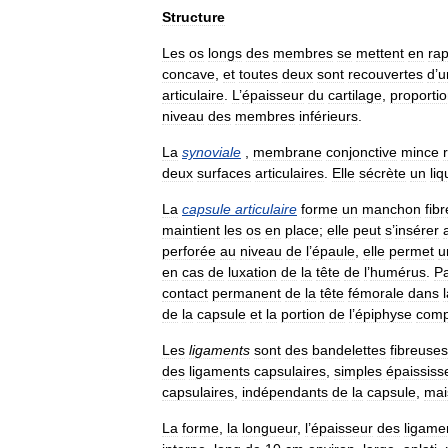
Structure
Les
os
longs
des
membres
se
mettent
en
rap
concave
,
et
toutes
deux
sont
recouvertes
d
’
u
articulaire
.
L
’
épaisseur
du
cartilage
,
proportio
niveau
des
membres
inférieurs
.
La
synoviale
,
membrane
conjonctive
mince
deux
surfaces
articulaires
.
Elle
sécrète
un
liq
La
capsule
articulaire
forme
un
manchon
fib
maintient
les
os
en
place
;
elle
peut
s
’
insérer
perforée
au
niveau
de
l
’
épaule
,
elle
permet
u
en
cas
de
luxation
de
la
tête
de
l
’
humérus
.
P
contact
permanent
de
la
tête
fémorale
dans
de
la
capsule
et
la
portion
de
l
’
épiphyse
comp
Les
ligaments
sont
des
bandelettes
fibreuses
des
ligaments
capsulaires
,
simples
épaissis
capsulaires
,
indépendants
de
la
capsule
,
mai
La
forme
,
la
longueur
,
l
’
épaisseur
des
ligame