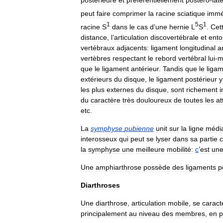
postérieure
et
préférentiellement
postéro
-
lat
peut
faire
comprimer
la
racine
sciatique
immé
1
5
1
racine
S
dans
le
cas
d
’
une
hernie
L
S
.
Cet
distance
,
l
’
articulation
discovertébrale
et
ento
vertébraux
adjacents:
ligament
longitudinal
a
vertèbres
respectant
le
rebord
vertébral
lui
-
m
que
le
ligament
antérieur
.
Tandis
que
le
liga
extérieurs
du
disque
,
le
ligament
postérieur
y
les
plus
externes
du
disque
,
sont
richement
i
du
caractère
très
douloureux
de
toutes
les
at
etc
.
La
symphyse
pubienne
unit
sur
la
ligne
médi
interosseux
qui
peut
se
lyser
dans
sa
partie
c
la
symphyse
une
meilleure
mobilité:
c
’
est
un
Une
amphiarthrose
possède
des
ligaments
p
Diarthroses
Une
diarthrose
,
articulation
mobile
,
se
caract
principalement
au
niveau
des
membres
,
en
p