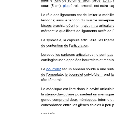
interne
,
long
de
10
cm
environ
,
large
,
aplati
,
court
(
5
cm
),
plus
étroit
,
arrondi
,
est
extra
-
ca
Le
rôle
des
ligaments
est
de
limiter
la
mobilit
tendons
;
ainsi
le
tendon
du
muscle
sus
-
épin
biceps
brachial
décrit
un
trajet
intra
-
articulair
méritent
le
qualificatif
de
ligaments
actifs
de
l
’
La
synoviale
,
la
capsule
articulaire
,
les
ligam
de
contention
de
l
’
articulation
.
Lorsque
les
surfaces
articulaires
ne
sont
pas
cartilagineuses
appelées
bourrelets
et
ménis
Le
bourrelet
est
un
anneau
soudé
à
une
surf
de
l
’
omoplate
;
le
bourrelet
cotyloïdien
rend
la
tête
fémorale
.
Le
ménisque
est
libre
dans
la
cavité
articulai
la
sterno
-
claviculaire
possèdent
un
ménisque
genou
comprend
deux
ménisques
,
interne
et
concordance
entre
les
glènes
tibiales
à
peu
p
Variétés