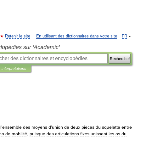
Retenir le site
En utilisant des dictionnaires dans votre site
FR
clopédies sur 'Academic'
Recherche!
interprétations
l
’
ensemble
des
moyens
d
’
union
de
deux
pièces
du
squelette
entre
on
de
mobilité
,
puisque
des
articulations
fixes
unissent
les
os
du