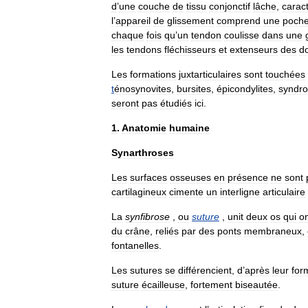
d
’
une
couche
de
tissu
conjonctif
lâche
,
caract
l
’
appareil
de
glissement
comprend
une
poch
chaque
fois
qu
’
un
tendon
coulisse
dans
une
les
tendons
fléchisseurs
et
extenseurs
des
do
Les
formations
juxtarticulaires
sont
touchées
t
énosynovites
,
bursites
,
épicondylites
,
syndr
seront
pas
étudiés
ici
.
1
.
Anatomie
humaine
Synarthroses
Les
surfaces
osseuses
en
présence
ne
sont
cartilagineux
cimente
un
interligne
articulaire
La
synfibrose
,
ou
suture
,
unit
deux
os
qui
o
du
crâne
,
reliés
par
des
ponts
membraneux
,
fontanelles
.
Les
sutures
se
différencient
,
d
’
après
leur
for
suture
écailleuse
,
fortement
biseautée
.