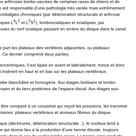
es
arthroses
lombo
-
sacrées
de
certaines
races
de
chiens
et
de
e
est
responsable
d
’
une
pathologie
très
variée
mais
extrêmement
lombalgies
chroniques
(
par
détérioration
structurale
et
arthrose
4
5
5
1
sques
L
L
et
L
S
),
lombosciatiques
et
sciatiques
,
par
euses
du
nerf
sciatique
passant
en
arrière
du
disque
dans
le
canal
e
part
les
plateaux
des
vertèbres
adjacentes
,
ou
plateaux
.
Ce
dernier
comprend
deux
parties:
oncentriques
;
il
est
épais
en
avant
et
latéralement
,
mince
et
donc
s
’
insèrent
en
haut
et
en
bas
sur
les
plateaux
vertébraux
,
elée
blanchâtre
et
homogène
.
Aux
étages
lombaire
et
lombo
-
oyen
et
du
tiers
postérieur
de
l
’
espace
discal
.
Aux
étages
sus
-
être
comparé
à
un
coussinet
qui
reçoit
les
pressions
,
les
transmet
oisines:
plateaux
vertébraux
et
anneaux
fibreux
du
disque
.
sque
(
déchirures
,
détérioration
structurale
...),
le
nucleus
tend
à
ce
qui
donne
lieu
à
la
production
d
’
une
hernie
discale
,
toujours