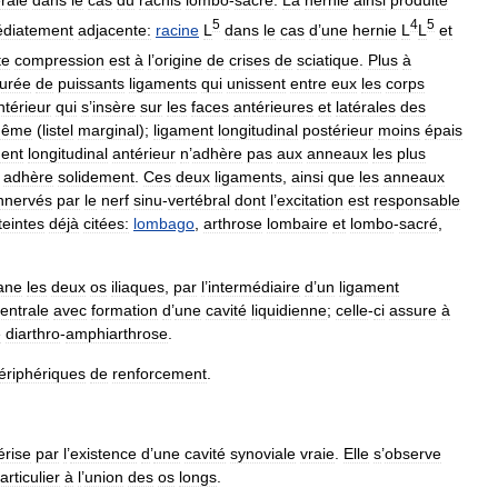
érale
dans
le
cas
du
rachis
lombo
-
sacré
.
La
hernie
ainsi
produite
5
4
5
diatement
adjacente:
racine
L
dans
le
cas
d
’
une
hernie
L
L
et
te
compression
est
à
l
’
origine
de
crises
de
sciatique
.
Plus
à
urée
de
puissants
ligaments
qui
unissent
entre
eux
les
corps
ntérieur
qui
s
’
insère
sur
les
faces
antérieures
et
latérales
des
ême
(
listel
marginal
);
ligament
longitudinal
postérieur
moins
épais
ment
longitudinal
antérieur
n
’
adhère
pas
aux
anneaux
les
plus
adhère
solidement
.
Ces
deux
ligaments
,
ainsi
que
les
anneaux
nnervés
par
le
nerf
sinu
-
vertébral
dont
l
’
excitation
est
responsable
teintes
déjà
citées:
lombago
,
arthrose
lombaire
et
lombo
-
sacré
,
ane
les
deux
os
iliaques
,
par
l
’
intermédiaire
d
’
un
ligament
entrale
avec
formation
d
’
une
cavité
liquidienne
;
celle
-
ci
assure
à
e
diarthro
-
amphiarthrose
.
ériphériques
de
renforcement
.
érise
par
l
’
existence
d
’
une
cavité
synoviale
vraie
.
Elle
s
’
observe
articulier
à
l
’
union
des
os
longs
.