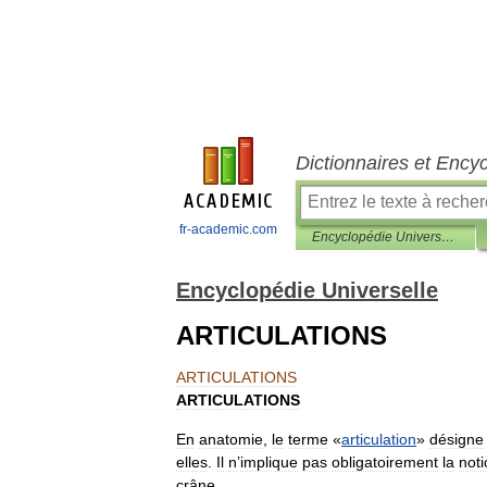
Dictionnaires et Ency
fr-academic.com
Encyclopédie Universelle
Encyclopédie Universelle
ARTICULATIONS
ARTICULATIONS
ARTICULATIONS
En
anatomie
,
le
terme
«
articulation
»
désigne
elles
.
Il
n
’
implique
pas
obligatoirement
la
noti
crâne
.