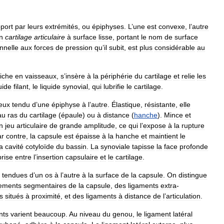
port
par
leurs
extrémités
,
ou
épiphyses
.
L
’
une
est
convexe
,
l
’
autre
n
cartilage
articulaire
à
surface
lisse
,
portant
le
nom
de
surface
nnelle
aux
forces
de
pression
qu
’
il
subit
,
est
plus
considérable
au
riche
en
vaisseaux
,
s
’
insère
à
la
périphérie
du
cartilage
et
relie
les
uide
filant
,
le
liquide
synovial
,
qui
lubrifie
le
cartilage
.
reux
tendu
d
’
une
épiphyse
à
l
’
autre
.
Élastique
,
résistante
,
elle
au
ras
du
cartilage
(
épaule
)
ou
à
distance
(
hanche
).
Mince
et
n
jeu
articulaire
de
grande
amplitude
,
ce
qui
l
’
expose
à
la
rupture
ar
contre
,
la
capsule
est
épaisse
à
la
hanche
et
maintient
le
la
cavité
cotyloïde
du
bassin
.
La
synoviale
tapisse
la
face
profonde
rise
entre
l
’
insertion
capsulaire
et
le
cartilage
.
tendues
d
’
un
os
à
l
’
autre
à
la
surface
de
la
capsule
.
On
distingue
sements
segmentaires
de
la
capsule
,
des
ligaments
extra
-
s
situés
à
proximité
,
et
des
ligaments
à
distance
de
l
’
articulation
.
nts
varient
beaucoup
.
Au
niveau
du
genou
,
le
ligament
latéral