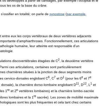
x
os
développés
à
partir
de
cartilages
,
par
exemple
l
’
occipital
et
le
tous
les
os
de
la
base
du
crâne
.
s
’
ossifier
en
totalité
;
on
parle
de
synostose
(
par
exemple
,
t
entre
eux
les
corps
vertébraux
de
deux
vertèbres
adjacents
importante
d
’
amphiarthroses
.
Fonctionnellement
,
ces
articulations
athologie
humaine
,
leur
atteinte
est
responsable
d
’
un
atologie
.
2
culations
discovertébrales
étagées
de
C
,
la
deuxième
vertèbre
Parmi
ces
articulations
,
certaines
sont
particulièrement
ones
charnières
situées
à
la
jonction
de
deux
segments
moins
6
7
1
e
e
res
cervico
-
dorsales
englobant
C
,
C
et
D
(
pour
les
6
et
7
11
12
1
e
dorsale
),
la
charnière
dorso
-
lombaire
englobant
D
,
D
,
L
et
re
e
les
1
et
2
vertèbres
lombaires
)
et
la
charnière
lombo
-
sacrée
re
èbres
lombaires
et
la
1
sacrée
).
Les
zones
de
mobilité
maximale
thologiques
sont
les
plus
fréquentes
et
cela
tant
chez
certains