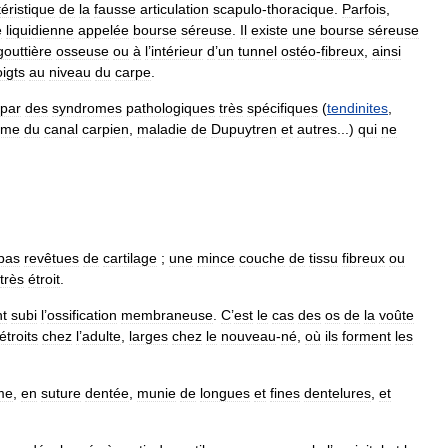
éristique
de
la
fausse
articulation
scapulo
-
thoracique
.
Parfois
,
e
liquidienne
appelée
bourse
séreuse
.
Il
existe
une
bourse
séreuse
gouttière
osseuse
ou
à
l
’
intérieur
d
’
un
tunnel
ostéo
-
fibreux
,
ainsi
igts
au
niveau
du
carpe
.
par
des
syndromes
pathologiques
très
spécifiques
(
tendinites
,
ome
du
canal
carpien
,
maladie
de
Dupuytren
et
autres
...)
qui
ne
pas
revêtues
de
cartilage
;
une
mince
couche
de
tissu
fibreux
ou
très
étroit
.
nt
subi
l
’
ossification
membraneuse
.
C
’
est
le
cas
des
os
de
la
voûte
étroits
chez
l
’
adulte
,
larges
chez
le
nouveau
-
né
,
où
ils
forment
les
me
,
en
suture
dentée
,
munie
de
longues
et
fines
dentelures
,
et