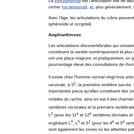
La
synchondrose
est
l
’
articulation
fixe
de
deu
rocher
(
os
temporal
),
et
,
plus
généralement
,
Avec
l
’
âge
,
les
articulations
du
crâne
peuvent
sphénoïde
et
occipital
).
Amphiarthroses
Les
articulations
discovertébrales
qui
unissen
constituent
la
variété
numériquement
la
plus
ont
une
place
majeure
,
et
pratiquement
,
en
p
pourcentage
élevé
des
consultations
de
rhum
Il
existe
chez
l
’
homme
normal
vingt
-
trois
arti
1
cervicale
,
à
S
,
la
première
vertèbre
sacrée
.
importantes
parce
qu
’
elles
constituent
des
z
mobiles
du
rachis:
ainsi
en
est
-
il
des
charniè
vertèbres
cervicales
et
la
première
vertébral
2
e
e
L
(
pour
les
11
et
12
vertèbres
dorsales
et
4
5
1
e
e
englobant
L
,
L
et
S
(
pour
les
4
et
5
vert
sont
également
les
zones
où
les
atteintes
pa