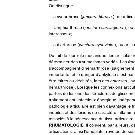
On
distingue:
–
la
synarthrose
(
junctura
fibrosa
),
ou
articu
–
l
’
amphiarthrose
(
junctura
cartilaginea
),
ou
interosseux
;
–
la
diarthrose
(
junctura
synoviale
),
ou
articu
Du
fait
de
leur
rôle
mécanique
,
les
articulatio
déterminer
des
traumatismes
variés
.
Les
fra
s
’
accompagnent
d
’
hémarthrose
(
saignement
importante
,
et
le
danger
d
’
ankylose
n
’
est
pas
être
étirés
ou
déchirés
,
lors
des
entorses
,
av
hémarthrose
).
Lorsque
les
connexions
articu
parfois
de
lésions
des
structures
de
glisseme
traitement
anti
-
infectieux
énergique
,
indépe
pathologie
articulaire
est
bien
davantage
le
fr
induites
et
des
lésions
de
caractère
inflamma
associés
à
la
sénescence
du
tissu
articulaire
RHUMATOLOGIE
.
Il
convient
,
par
ailleurs
,
d
articulations:
ainsi
l
’
omoplate
,
revêtue
de
ses