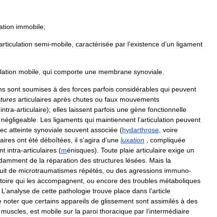
lation
immobile
;
articulation
semi
-
mobile
,
caractérisée
par
l
’
existence
d
’
un
ligament
lation
mobile
,
qui
comporte
une
membrane
synoviale
.
ns
sont
soumises
à
des
forces
parfois
considérables
qui
peuvent
ctures
articulaires
après
chutes
ou
faux
mouvements
intra
-
articulaire
);
elles
laissent
parfois
une
gène
fonctionnelle
négligeable
.
Les
ligaments
qui
maintiennent
l
’
articulation
peuvent
ec
atteinte
synoviale
souvent
associée
(
hydarthrose
,
voire
laires
ont
été
déboîtées
,
il
s
’
agira
d
’
une
luxation
,
compliquée
nt
intra
-
articulaires
(
m
énisques
).
Toute
plaie
articulaire
exige
un
ndamment
de
la
réparation
des
structures
lésées
.
Mais
la
uit
de
microtraumatismes
répétés
,
ou
des
agressions
immuno
-
toire
qui
les
accompagnent
,
ou
encore
des
troubles
métaboliques
.
L
’
analyse
de
cette
pathologie
trouve
place
dans
l
’
article
e
noter
que
certains
appareils
de
glissement
sont
assimilés
à
des
muscles
,
est
mobile
sur
la
paroi
thoracique
par
l
’
intermédiaire