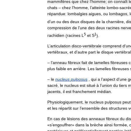
mammifères
que
chez
l
’
homme
;
on
connaît
l
chats
–
chez
l
’
homme
,
l
’
atteinte
lombo
-
sacré
répandue:
lombalgies
aigues
,
ou
lombagos
,
d
’
un
ou
des
deux
disques
de
la
charnière
,
di
compression
de
l
’
une
des
deux
racines
nerv
5
1
rachidien
(
racines
L
et
S
).
L
’
articulation
disco
-
vertébrale
comprend
d
’
un
vertébraux
,
et
d
’
autre
part
le
disque
vertébral
–
l
’
anneau
fibreux
fait
de
lamelles
fibreuses
c
plus
faible
en
arrière
.
Les
lamelles
fibreuses
–
le
nucleus
pulposus
,
qui
a
l
’
aspect
d
’
une
g
sacré
,
le
nucleus
est
situé
à
l
’
union
du
tiers
m
jacents
,
il
est
franchement
médian
.
Physiologiquement
,
le
nucleus
pulposus
peut
et
les
répartit
sur
l
’
ensemble
des
structures
v
En
cas
de
lésions
des
anneaux
fibreux
du
di
«
s
’
engouffrer
»
dans
la
brèche
ainsi
formée
,